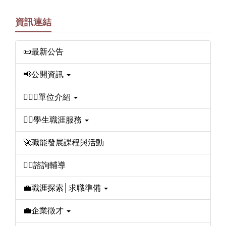
資訊連結
📜最新公告
📢公開資訊
🙋🏼‍♀️單位介紹
🙋‍♂️學生職涯服務
🚀職能發展課程與活動
💁‍♀️諮詢輔導
💼職涯探索│求職準備
💼企業徵才