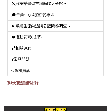
🛠️賈桃樂學習主題館聯大分館
🎓畢業生求職(宣導)專區
📊畢業生流向追蹤公版問卷調查
❤️活動花絮(成果)
🔗相關連結
❓️常見問題
©版權資訊
聯大職涯讚社群