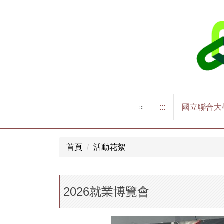
跳
到
主
要
內
容
區
:::
國立聯合大
:::
首頁
活動花絮
2026就業博覽會