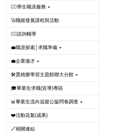
🙋‍♂️學生職涯服務
🚀職能發展課程與活動
💁‍♀️諮詢輔導
💼職涯探索│求職準備
💼企業徵才
🛠️賈桃樂學習主題館聯大分館
🎓畢業生求職(宣導)專區
📊畢業生流向追蹤公版問卷調查
❤️活動花絮(成果)
🔗相關連結